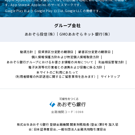
す。App Storeは、Apple Inc.のサービスマークです。
Google Play および Google Play ロゴは、Google LLC の商標です。
グループ会社
あおぞら投信（株）
GMOあおぞらネット銀行（株）
勧誘方針
投資家区分変更の期限日
顧客区分変更の期限日
個人情報保護方針および特定個人情報取扱方針
あおぞら銀行グループにおけるお客さま情報の共有について
利益相反管理方針
電子決済等代行業者との連携および協働に係る方針
本サイトのご利用にあたって
（利用者情報の外部送信に関するご留意事項を含みます）
サイトマップ
金融機関コード：
0398
株式会社あおぞら銀行 登録金融機関 関東財務局長（登金）第8号 加入協
会：日本証券業協会、一般社団法人金融先物取引業協会