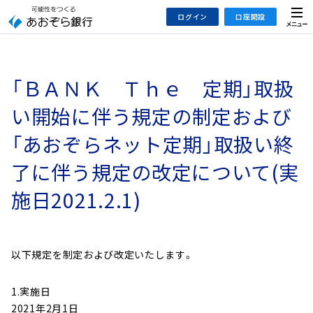
本
メ
ログイン
口座開設
文
ニ
へ
ュ
ジ
ー
インターネットバンキング
あおぞら銀行 口座開設
ャ
「ＢＡＮＫ Ｔｈｅ 定期」取扱
法人のお客さまはこちら
あおぞら銀行 投資信託口座・NISA口座開設
ン
プ
い開始に伴う規定の制定および
こ
デビット専用WEB
「あおぞらネット定期」取扱い終
の
あおぞら投信インターネットトレード
サ
了に伴う規定の改定について(実
イ
大和証券Webサービス
ト
施日2021.2.1)
（あおぞらみらい彩りラップ）
の
共
通
以下規定を制定および改定いたします。
メ
ニ
1.実施日
ュ
2021年2月1日
ー