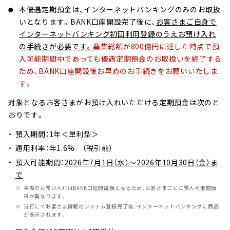
本優遇定期預金は、インターネットバンキングのみのお取扱
いとなります。BANK口座開設完了後に、
お客さまご自身で
インターネットバンキング初回利用登録のうえお預け入れ
の手続きが必要です。
募集総額が800億円に達した時点で預
入可能期間中であっても優遇定期預金のお取扱いを終了する
ため、BANK口座開設後お早めのお手続きをお願いいたしま
す。
対象となるお客さまがお預け入れいただける定期預金は次のと
おりです。
預入期間：1年＜単利型＞
適用利率：年1.6% （税引前）
預入可能期間：
2026年7月1日（水）～2026年10月30日（金）ま
で
実際のお預け入れはBANK口座開設後となるため、お客さまごとに預入可能開始
日が異なります。
当行にてお客さま情報のシステム登録完了後、インターネットバンキングに商品
が表示されます。