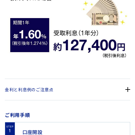
金利と利息例のご注意点
・利息計算例：1,000万円×1.274％（税引後）×1年＝約127,400
ご利用手順
円
・適用利率：預入時の約定利率を満期日の前日まで適用します。
STEP
・利払方法：利息は、満期日にお支払いします。
1
口座開設