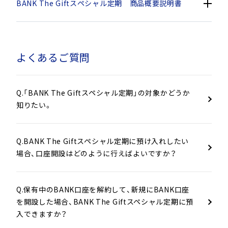
BANK The Giftスペシャル定期 商品概要説明書
（2025年4月1日現在適用中）
よくあるご質問
BANK The Giftスペシャ
1. 商品名
ル定期
Q.「BANK The Giftスペシャル定期」の対象かどうか
知りたい。
日本国内居住の当行の
ＢＡＮＫ(ＢＡＮＫ支店
を含む、当行において
Q.BANK The Giftスペシャル定期に預け入れしたい
支店名称に「ＢＡＮＫ」
場合、口座開設はどのように行えばよいですか？
が付く全ての支店の総
2. ご利用いただける方
称です)に口座開設済の
個人のお客さまのう
Q.保有中のBANK口座を解約して、新規にBANK口座
ち、当行が別途当行ホ
を開設した場合、BANK The Giftスペシャル定期に預
ームページで指定する
入できますか？
お客さま