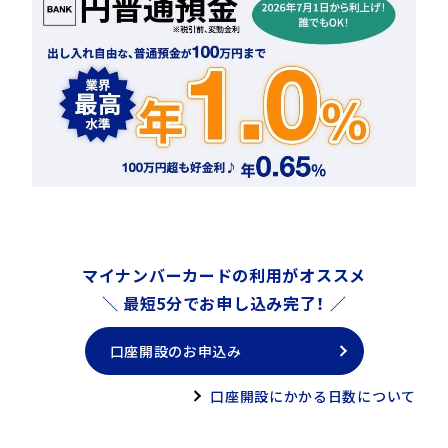
利息は、満期日にお支
（2）利払方法
払いします。
付利単位を1円とし、1
（3）計算方法
年を365日とした日割
計算をします。
ありません。
7. 手数料
インターネットバンキングの利
用手数料は無料です。
マイナンバーカードの利用がオススメ
＼ 最短5分でお申し込み完了！ ／
8. 付加できる特約事項
ありません。
口座開設のお申込み
この預金を中途解約さ
口座開設にかかる日数について
れる場合には、預入日
から解約日の前日まで