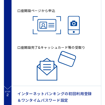
・上記利息例は、税引後の金利に年数を乗じた単純計算です。実
際のお受取り利息は、お預け入れ日により若干異なる場合があ
口座開設ページから申込
ります。
・2013年1月1日～2037年12月31日まで受け取る利息について
は、復興特別所得税が追加徴税され、税率は20.315%（国税
15.315%、地方税5%）が適用されています。詳細について必ず
商品概要説明書および当行ホームページをご確認ください。
口座開設完了&キャッシュカード等の受取り
STEP
インターネットバンキングの初回利用登録
2
＆ワンタイムパスワード設定