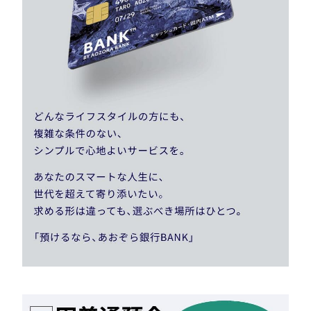
満期日自動解約（特約）
満期日に、元利金をお
客さまがあらかじめ指
定されたお客さま名義
5. 満期時のお取扱い方法
の当行普通預金口座に
入金し、以降は当該普
通預金口座の金利が適
用されます。
預入時の約定利率を満
期日の前日まで適用し
（1）適用利率
ます。
利率については、当行ホームペ
ージでご確認ください。
6. 利息