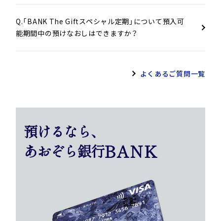
Q.「BANK The Giftスペシャル定期」について預入可
1ヶ月、2ヶ月、3ヶ月、6
能期間中の預けなおしはできますか？
ヶ月、1年＜単利型＞
3. 預入期間
預入期間に制限を設ける場合が
あります。
詳しくは当行ホームページをご
よくあるご質問一覧
確認ください。
一括預入
（1）預入方法
インターネットバンキングのみ
のお取り扱いとなります。
1円以上
4. 預入方法
（2）預入金額
預入金額に制限を設ける場合が
あります。詳しくは当行ホーム
ページをご確認ください。
（3）預入単位
1円単位