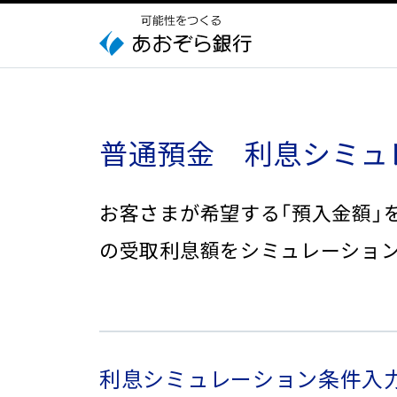
本
文
へ
ジ
ャ
ン
プ
普通預金
利息シミュ
こ
の
サ
お客さまが希望する「預入金額」を
イ
の受取利息額をシミュレーショ
ト
の
共
通
メ
ニ
利息シミュレーション条件入
ュ
ー