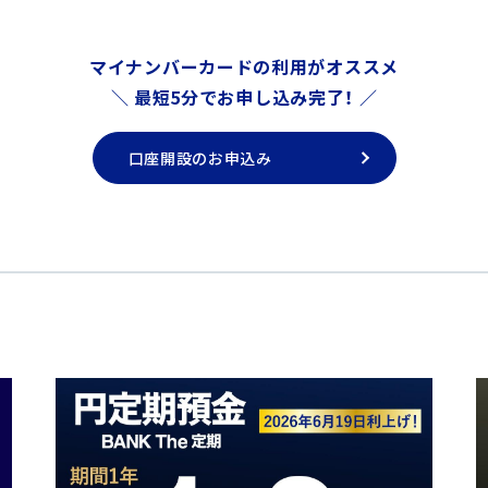
BANKの普通預金口座の開設が必要となります。
は対象とはなりません。
マイナンバーカードの利用がオススメ
のように預入時の利率が預入期間を通して適用されるものではなく、毎
＼ 最短5分でお申し込み完了！ ／
額階層別の利率を適用します。（変動金利）
口座開設のお申込み
利単位を100円として、利払日に、毎日の普通預金（BANK）の利率
（国税15.315％、地方税5％）が源泉徴収されます。
は、BANKのホームページにある説明書（
商品概要説明書
）、および
預