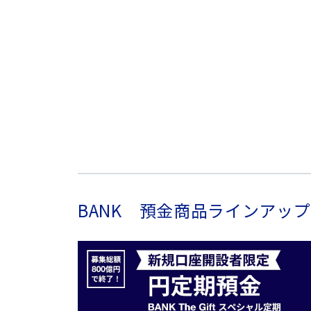
普通預金（BANK）利率が適用されるには事前に
BANK以外の店舗にて開設された普通預金口座
普通預金（BANK）は変動金利です。定期預金
ることがあります。
毎日の普通預金（BANK）の最終残高に応じた金
利息は、毎日の最終残高1,000円以上について付
利払日は毎年2・8月の「第2金曜日の翌日」です。
利払い時に復興特別所得税が課税され、20.315%
普通預金（BANK）の内容に関しての詳細について
BANK 預金商品ラインアップ