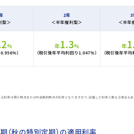
利
年
2年
3
利型＞
＜半年複利型＞
＜半年
.2
1.3
1
%
年
%
年
.956%）
（税引後年平均利回り1.047%）
（税引後年平均利
れる利率は預入時点または中途解約時点の利率となりますので、記載した利率と異なる場合もあ
。
タル定期（秋の特別定期）の適用利率