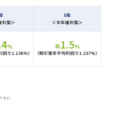
年
5年
複利型＞
＜半年複利型＞
.4
1.5
%
年
%
回り1.136%）
（税引後年平均利回り1.237%）
ります。