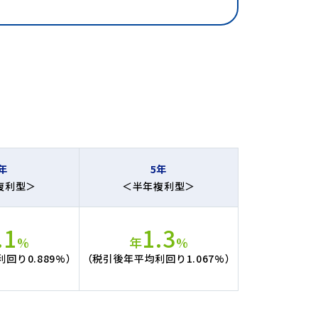
年
5年
複利型＞
＜半年複利型＞
.1
1.3
%
年
%
回り0.889%）
（税引後年平均利回り1.067%）