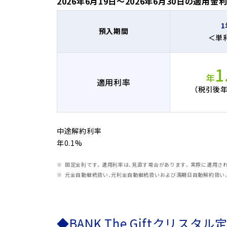
2026年6月19日～2026年6月30日の適用金
1
預入期間
＜単
1
年
適用利率
（税引後年0
中途解約利率
年0.1%
固定金利です。適用利率は、見直す場合があります。実際に適用さ
元金自動継続扱い、元利金自動継続扱いおよび満期日自動解約扱い
◆BANK The Giftクリス