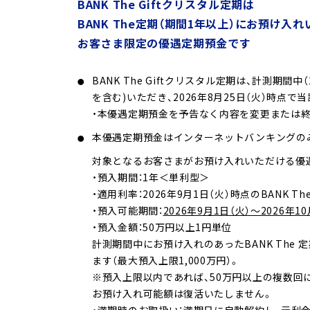
BANK The Giftクリスタル定期は
BANK The定期（期間1年以上）にお預け入
お客さま限定の優遇定期預金です
BANK The Giftクリスタル定期は、計測期間中
を含む)いただき、2026年8月25日（火）時
・本優遇定期預金を予告なく内容を変更または
本優遇定期預金はインターネットバンキングの
対象となるお客さまがお預け入れいただける優
・預入期間：1年＜単利型＞
・適用利率：2026年9月1日（火）時点のBANK T
・預入可能期間：
2026年9月1日（火）～2026年1
・預入金額：50万円以上1円単位
計測期間中にお預け入れのあったBANK The 
ます（最大預入上限1,000万円）。
※預入上限以内であれば、50万円以上の複数
お預け入れ可能額は復活いたしません。