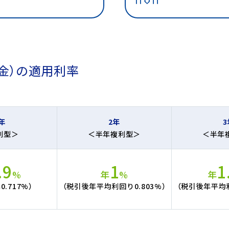
預金）の適用利率
率
年
2年
3
利型＞
＜半年複利型＞
＜半年
.9
1
1
%
年
%
年
.717%）
（税引後年平均利回り0.803%）
（税引後年平均利