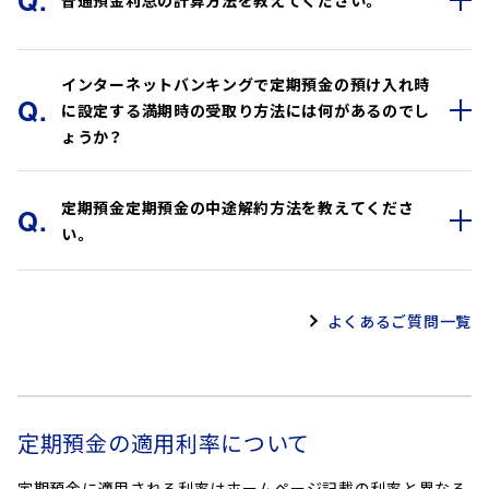
Q.
普通預金利息の計算方法を教えてください。
案内します。詳細は
こちら
。
普通預金へのご入金
A.
提携ATMからのご入金、または他行からのお振込み
以下の計算式で計算できます。詳細は
こちら
。
インターネットバンキングで定期預金の預け入れ時
Q.
がご利用いただけます。
利息 ＝ 期間中の毎日の最終残高の合計額（※）×
に設定する満期時の受取り方法には何があるのでし
A.
定期預金へのご入金
利率÷365
ょうか？
普通預金へご入金後、インターネットバンキングで
（※） 1,000円以上、100円単位とします。
円定期預金へお預け入れください。
定期預金のお預け入れ時に選択できるお受け取り方
定期預金定期預金の中途解約方法を教えてくださ
Q.
A.
法は、元金自動継続、元利金自動継続、満期日自動解約
い。
の3種類があります。詳細は
こちら
。
円定期預金の中途解約は、インターネットバンキング
A.
よくあるご質問一覧
でお手続きいただけます。詳細は
こちら
。
定期預金の適用利率について
定期預金に適用される利率はホームページ記載の利率と異なる