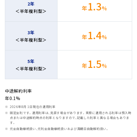
1.3
2年
年
%
＜半年複利型＞
1.4
3年
年
%
＜半年複利型＞
1.5
5年
年
%
＜半年複利型＞
中途解約利率
年0.1%
2026年8月 1日現在の適用利率
固定金利です。適用利率は、見直す場合があります。実際に適用される利率は預入時
点または中途解約時点の利率となりますので、記載した利率と異なる場合もありま
す。
元金自動継続扱い、元利金自動継続扱いおよび満期日自動解約扱い。