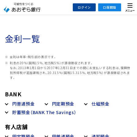
本
メ
ログイン
口座開設
文
ニ
へ
ュ
ジ
ー
インターネットバンキング
あおぞら銀行 口座開設
ャ
金利一覧
法人のお客さまはこちら
あおぞら銀行 投資信託口座・NISA口座開設
ン
プ
こ
デビット専用WEB
金利は年率・税引前の表示です。
の
利息の20％（国税15％、地方税5％）が源泉徴収されます。
あおぞら投信インターネットトレード
なお、2013年1月1日から2037年12月31日までの間にお支払いする利息は、復興特
サ
別所得税が追加課税され、20.315％（国税15.315％、地方税5％）が源泉徴収されま
イ
す。
大和証券Webサービス
ト
（あおぞらみらい彩りラップ）
の
BANK
共
円普通預金
円定期預金
仕組預金
通
貯蓄預金（BANK The Savings）
メ
ニ
有人店舗
ュ
ー
円定期預金
円普通預金
通知預金