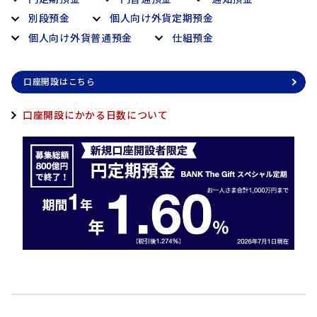
へ
別段預金
個人向け外貨定期預金
ジ
個人向け外貨普通預金
仕組預金
ャ
ン
プ
口座開設はこちら
口座開設にかかる日数について