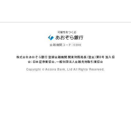
金融機関コード：
0398
株式会社あおぞら銀行 登録金融機関 関東財務局長（登金）第8号 加入協
会：日本証券業協会、一般社団法人金融先物取引業協会
Copyright © Aozora Bank, Ltd All Rights Reserved.