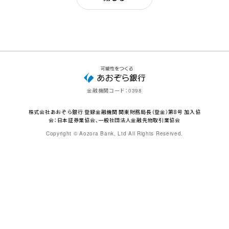
金融機関コード：
0398
株式会社あおぞら銀行 登録金融機関 関東財務局長（登金）第8号 加入協
会：日本証券業協会、一般社団法人金融先物取引業協会
Copyright © Aozora Bank, Ltd All Rights Reserved.